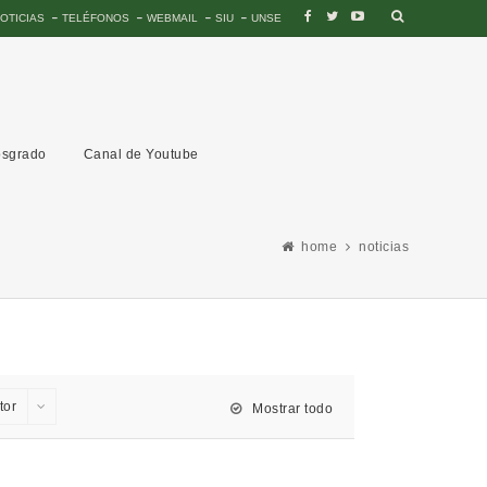
OTICIAS
TELÉFONOS
WEBMAIL
SIU
UNSE
sgrado
Canal de Youtube
home
noticias
tor
Mostrar todo