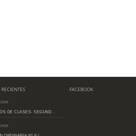
S RECIENTES
FACEBOOK
 2026
OS DE CLASES- SEGUND...
 2026
 ORDINARIA Nº 9 /...