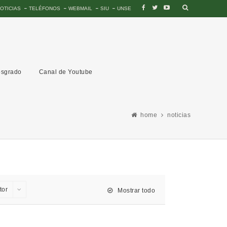
OTICIAS
TELÉFONOS
WEBMAIL
SIU
UNSE
sgrado
Canal de Youtube
home
noticias
tor
Mostrar todo