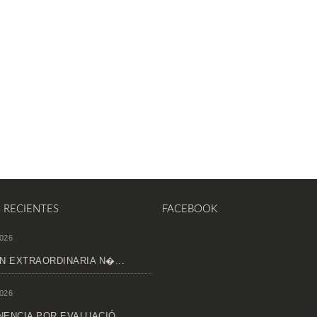
S RECIENTES
FACEBOOK
026
N EXTRAORDINARIA N�...
026
ENCIA POR EVALUACIÓ...