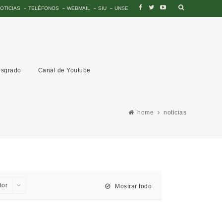
OTICIAS
TELÉFONOS
WEBMAIL
SIU
UNSE
sgrado
Canal de Youtube
home
noticias
tor
Mostrar todo