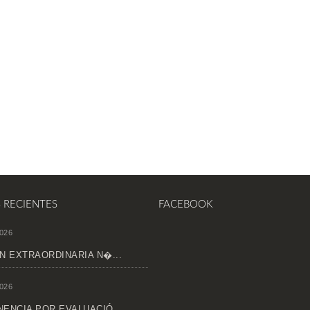
S RECIENTES
FACEBOOK
026
N EXTRAORDINARIA N�...
026
ENCIA POR EVALUACIÓ...