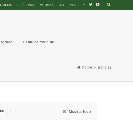
OTICIAS
TELÉFONOS
WEBMAIL
SIU
UNSE
sgrado
Canal de Youtube
home
noticias
tor
Mostrar todo