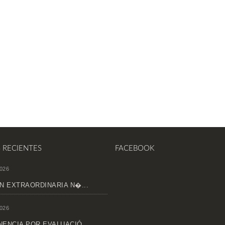
S RECIENTES
FACEBOOK
026
N EXTRAORDINARIA N�...
026
ENCIA POR EVALUACIÓ...