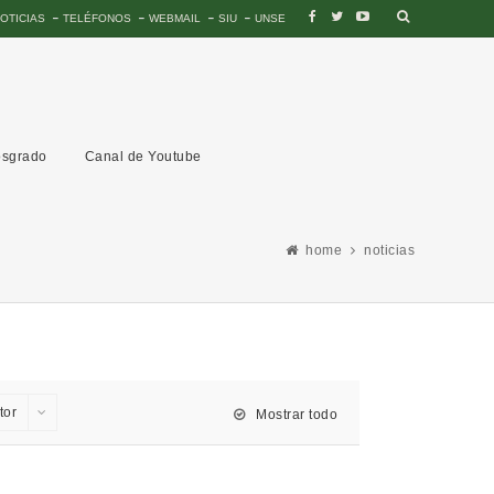
OTICIAS
TELÉFONOS
WEBMAIL
SIU
UNSE
sgrado
Canal de Youtube
home
noticias
tor
Mostrar todo