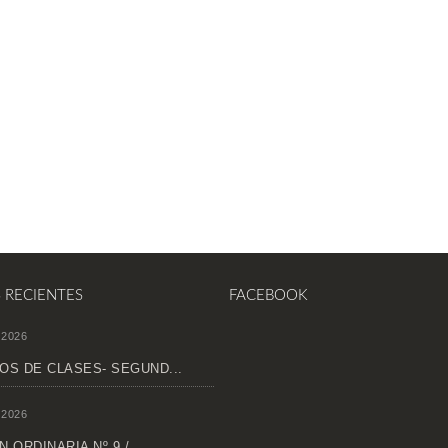
S RECIENTES
FACEBOOK
 2026
OS DE CLASES- SEGUND...
 2026
 ORDINARIA Nº 9 /...