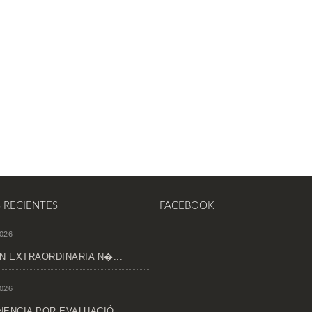
S RECIENTES
FACEBOOK
026
N EXTRAORDINARIA N�...
026
ENCIA POR EVALUACIÓ...