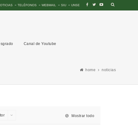
OTICIAS
TELÉFONOS
WEBMAIL
SIU
UNSE
sgrado
Canal de Youtube
home
noticias
tor
Mostrar todo