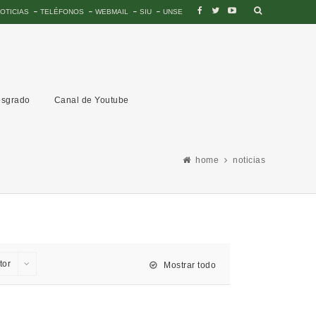
OTICIAS
TELÉFONOS
WEBMAIL
SIU
UNSE
sgrado
Canal de Youtube
home
noticias
tor
Mostrar todo