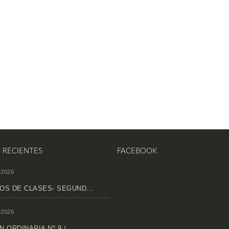
S RECIENTES
FACEBOOK
 2026
OS DE CLASES- SEGUND...
 2026
 ORDINARIA Nº 9 /...