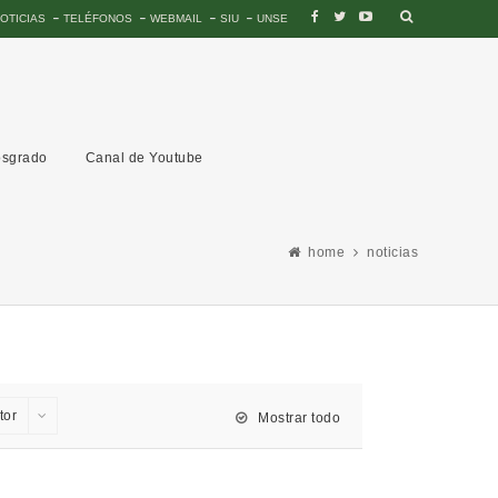
OTICIAS
TELÉFONOS
WEBMAIL
SIU
UNSE
sgrado
Canal de Youtube
home
noticias
tor
Mostrar todo