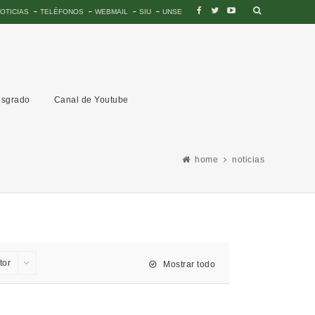
OTICIAS
TELÉFONOS
WEBMAIL
SIU
UNSE
sgrado
Canal de Youtube
home
noticias
tor
Mostrar todo