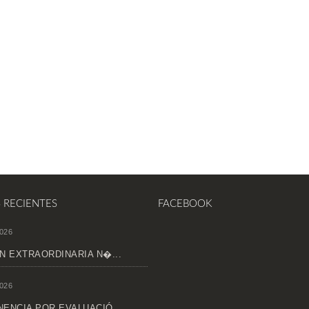
S RECIENTES
FACEBOOK
026
N EXTRAORDINARIA N�...
026
ENCIA POR EVALUACIÓ...