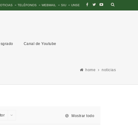
OTICIAS
TELÉFONOS
WEBMAIL
SIU
UNSE
sgrado
Canal de Youtube
home
noticias
tor
Mostrar todo