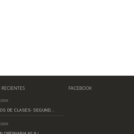
S RECIENTES
FACEBOOK
 2026
OS DE CLASES- SEGUND...
 2026
 ORDINARIA Nº 9 /...