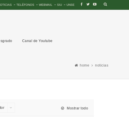
OTICIAS
TELÉFONOS
WEBMAIL
SIU
UNSE
sgrado
Canal de Youtube
home
noticias
tor
Mostrar todo