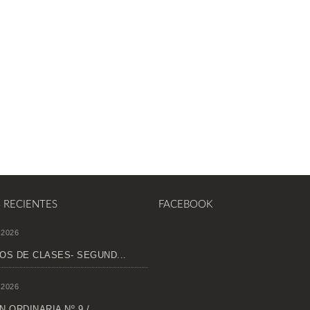
S RECIENTES
FACEBOOK
 2026
OS DE CLASES- SEGUND...
 2026
 ORDINARIA Nº 9 /...