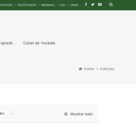
OTICIAS
TELÉFONOS
WEBMAIL
SIU
UNSE
sgrado
Canal de Youtube
home
noticias
tor
Mostrar todo