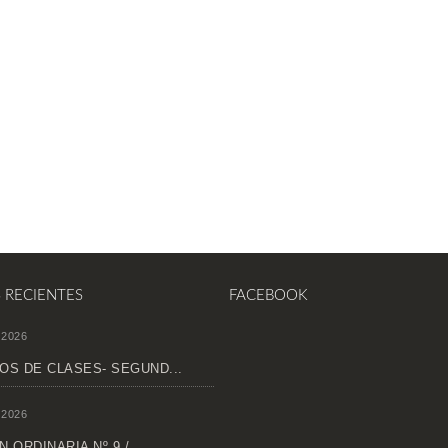
S RECIENTES
FACEBOOK
 2026
OS DE CLASES- SEGUND...
 2026
 ORDINARIA Nº 9 /...