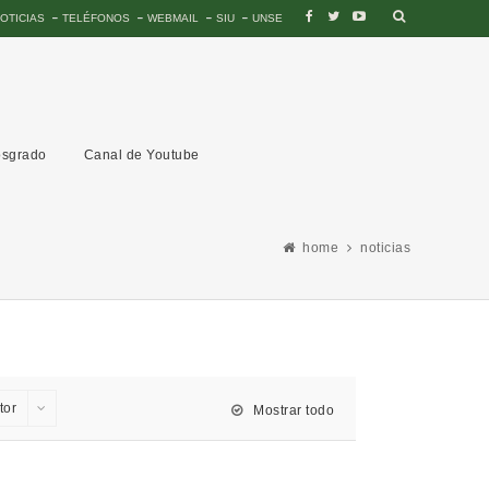
OTICIAS
TELÉFONOS
WEBMAIL
SIU
UNSE
sgrado
Canal de Youtube
home
noticias
tor
Mostrar todo