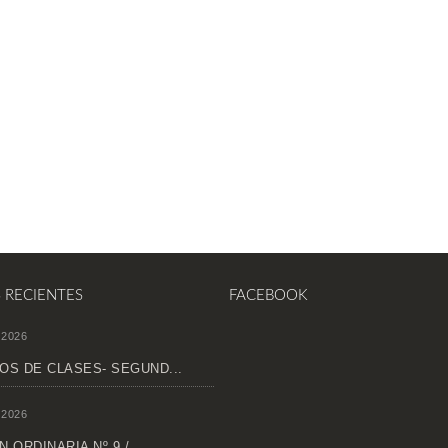
S RECIENTES
FACEBOOK
 2026
OS DE CLASES- SEGUND...
 2026
 ORDINARIA Nº 9 /...