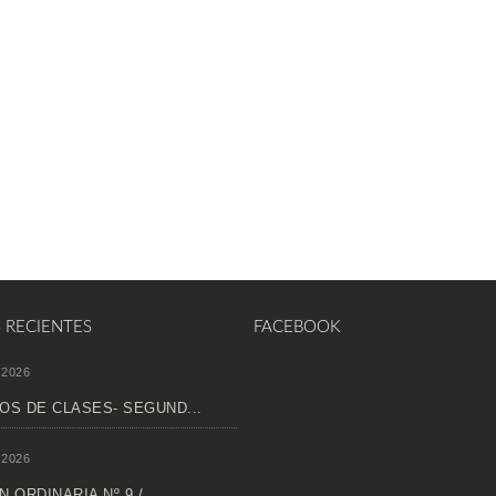
S RECIENTES
FACEBOOK
 2026
OS DE CLASES- SEGUND...
 2026
 ORDINARIA Nº 9 /...