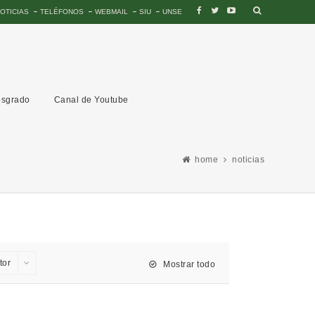
OTICIAS
TELÉFONOS
WEBMAIL
SIU
UNSE
sgrado
Canal de Youtube
home
noticias
tor
Mostrar todo