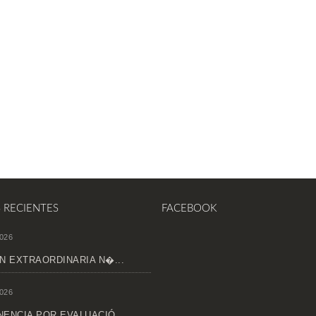
S RECIENTES
FACEBOOK
026
N EXTRAORDINARIA N�...
026
ENCIA POR EVALUACIÓ...