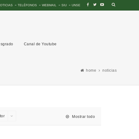
OTICIAS
TELÉFONOS
WEBMAIL
SIU
UNSE
sgrado
Canal de Youtube
home
noticias
tor
Mostrar todo