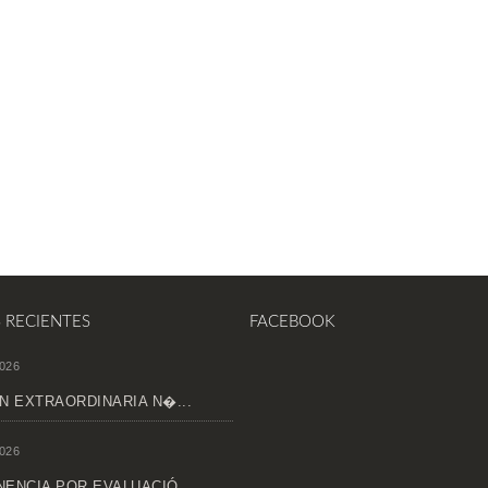
S RECIENTES
FACEBOOK
026
N EXTRAORDINARIA N�...
026
ENCIA POR EVALUACIÓ...