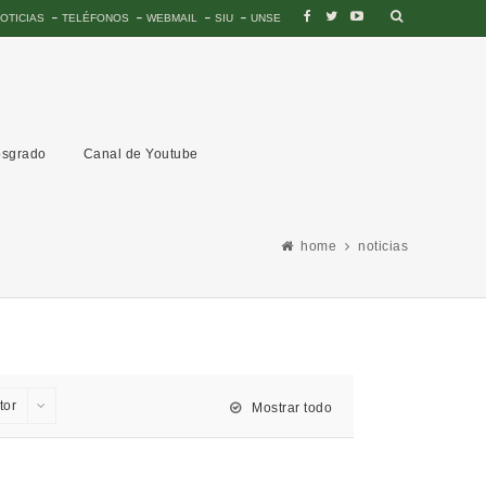
OTICIAS
TELÉFONOS
WEBMAIL
SIU
UNSE
sgrado
Canal de Youtube
home
noticias
tor
Mostrar todo