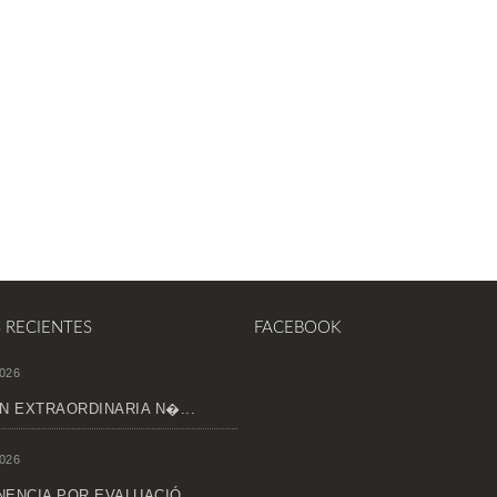
S RECIENTES
FACEBOOK
026
N EXTRAORDINARIA N�...
026
ENCIA POR EVALUACIÓ...