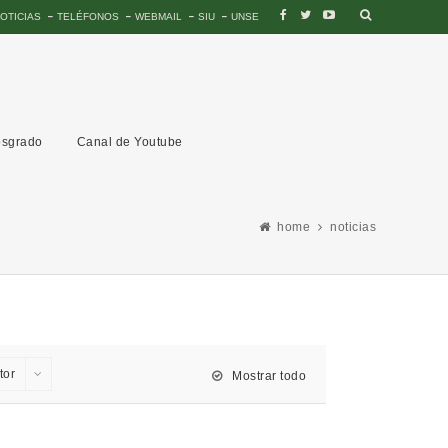
OTICIAS
TELÉFONOS
WEBMAIL
SIU
UNSE
sgrado
Canal de Youtube
home
noticias
tor
Mostrar todo