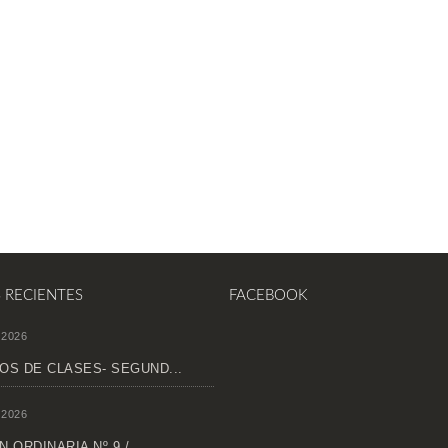
S RECIENTES
FACEBOOK
 2026
OS DE CLASES- SEGUND...
 2026
 ORDINARIA Nº 9 /...