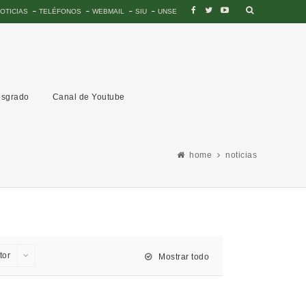
OTICIAS
TELÉFONOS
WEBMAIL
SIU
UNSE
sgrado
Canal de Youtube
home
noticias
tor
Mostrar todo