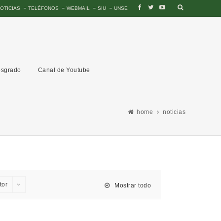
OTICIAS
TELÉFONOS
WEBMAIL
SIU
UNSE
sgrado
Canal de Youtube
home
noticias
tor
Mostrar todo