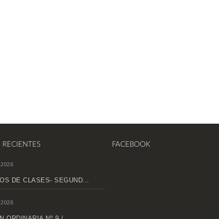
S RECIENTES
FACEBOOK
 2026
OS DE CLASES- SEGUND...
 2026
 ORDINARIA Nº 9 /...