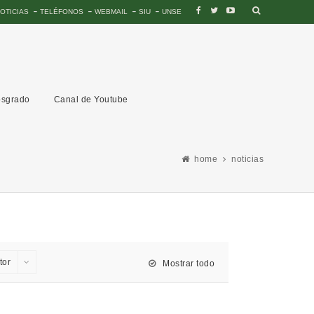
OTICIAS
TELÉFONOS
WEBMAIL
SIU
UNSE
sgrado
Canal de Youtube
home
noticias
tor
Mostrar todo