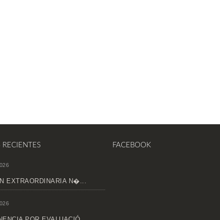
S RECIENTES
FACEBOOK
026
N EXTRAORDINARIA N�...
026
ENCIA POR EVALUACIÓ...