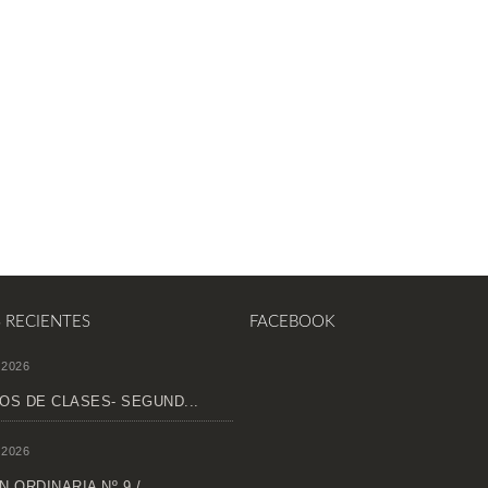
S RECIENTES
FACEBOOK
 2026
OS DE CLASES- SEGUND...
 2026
 ORDINARIA Nº 9 /...