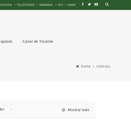
OTICIAS
TELÉFONOS
WEBMAIL
SIU
UNSE
sgrado
Canal de Youtube
home
noticias
tor
Mostrar todo