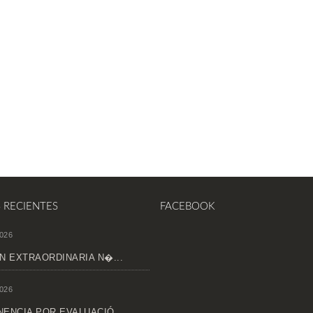
S RECIENTES
FACEBOOK
026
N EXTRAORDINARIA N�...
026
ENCIA POR EVALUACIÓ...