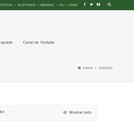
OTICIAS
TELÉFONOS
WEBMAIL
SIU
UNSE
sgrado
Canal de Youtube
home
noticias
tor
Mostrar todo