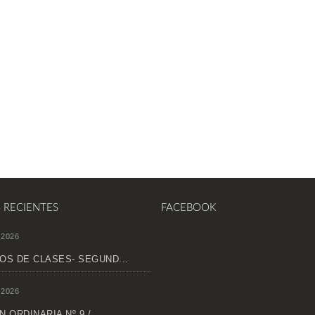
S RECIENTES
FACEBOOK
 2026
OS DE CLASES- SEGUND...
 2026
 ORDINARIA Nº 9 /...