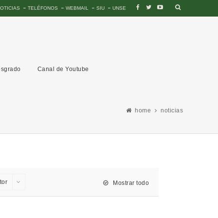
OTICIAS
TELÉFONOS
WEBMAIL
SIU
UNSE
sgrado
Canal de Youtube
home
noticias
tor
Mostrar todo