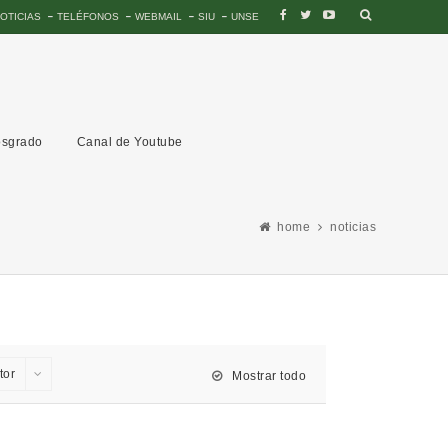
OTICIAS
TELÉFONOS
WEBMAIL
SIU
UNSE
sgrado
Canal de Youtube
home
noticias
tor
Mostrar todo