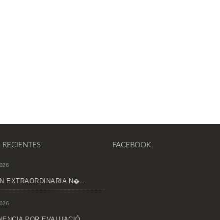
S RECIENTES
FACEBOOK
026
N EXTRAORDINARIA N�...
026
ENCIA POR EVALUACIÓ...