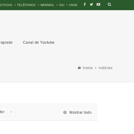
OTICIAS
TELÉFONOS
WEBMAIL
SIU
UNSE
sgrado
Canal de Youtube
home
noticias
tor
Mostrar todo