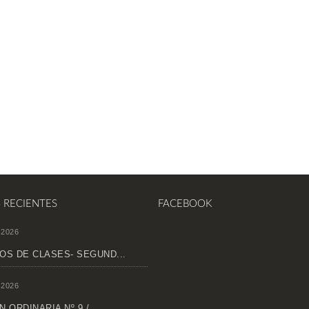
S RECIENTES
FACEBOOK
 2026
OS DE CLASES- SEGUND...
 2026
 ORDINARIA Nº 9 /...