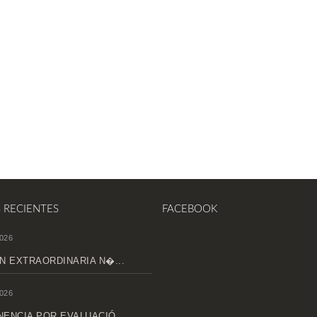
S RECIENTES
FACEBOOK
026
N EXTRAORDINARIA N�...
026
ENCIA POR EVALUACIÓ...