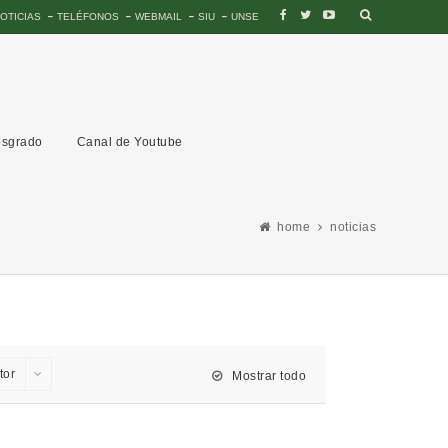
OTICIAS
TELÉFONOS
WEBMAIL
SIU
UNSE
sgrado
Canal de Youtube
home
noticias
tor
Mostrar todo