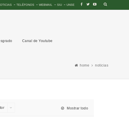
OTICIAS
TELÉFONOS
WEBMAIL
SIU
UNSE
sgrado
Canal de Youtube
home
noticias
tor
Mostrar todo