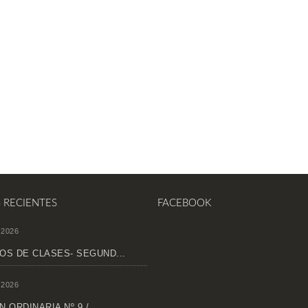
S RECIENTES
FACEBOOK
 2026
OS DE CLASES- SEGUND...
 2026
 ORDINARIA Nº 9 /...