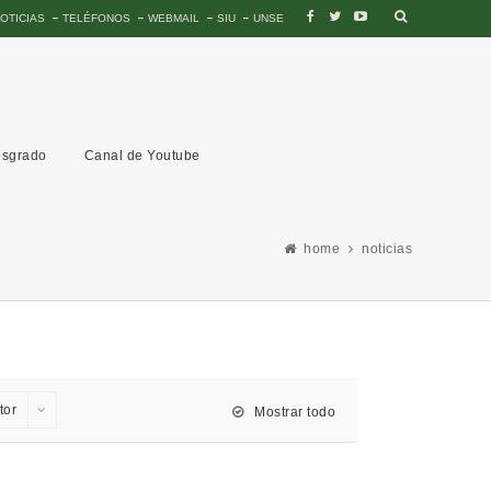
OTICIAS
TELÉFONOS
WEBMAIL
SIU
UNSE
sgrado
Canal de Youtube
home
noticias
tor
Mostrar todo