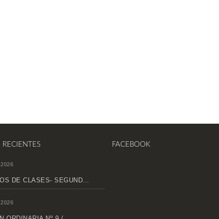
S RECIENTES
FACEBOOK
 2026
OS DE CLASES- SEGUND...
 2026
 ORDINARIA Nº 9 /...