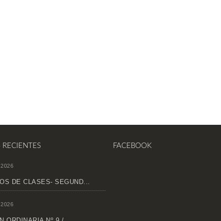
S RECIENTES
FACEBOOK
 2026
OS DE CLASES- SEGUND...
 2026
 ORDINARIA Nº 9 /...