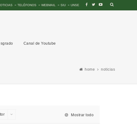
OTICIAS
TELÉFONOS
WEBMAIL
SIU
UNSE
sgrado
Canal de Youtube
home
noticias
tor
Mostrar todo