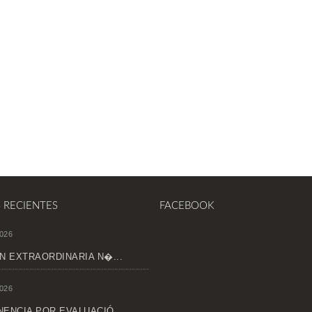
S RECIENTES
FACEBOOK
026
N EXTRAORDINARIA N�...
026
ENCIA POR EVALUACIÓ...