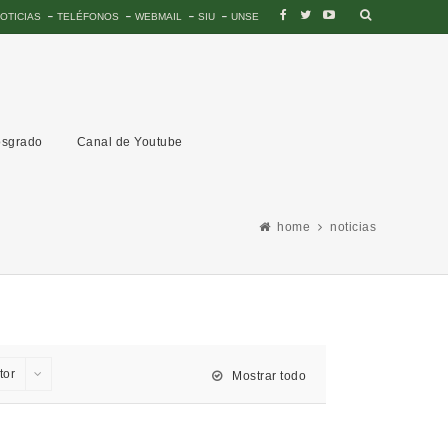
OTICIAS
TELÉFONOS
WEBMAIL
SIU
UNSE
sgrado
Canal de Youtube
home
noticias
tor
Mostrar todo