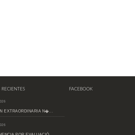
S RECIENTES
FACEBOOK
026
N EXTRAORDINARIA N�...
026
ENCIA POR EVALUACIÓ...