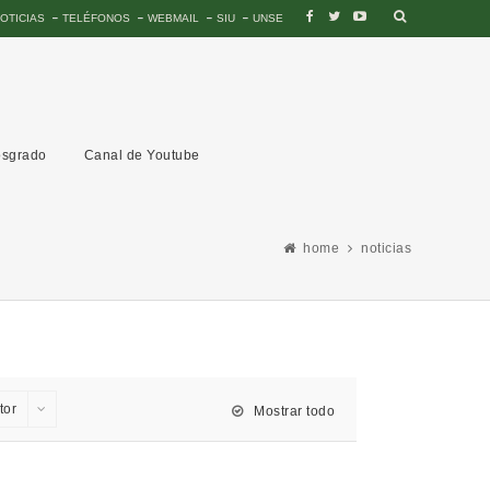
OTICIAS
TELÉFONOS
WEBMAIL
SIU
UNSE
sgrado
Canal de Youtube
home
noticias
tor
Mostrar todo