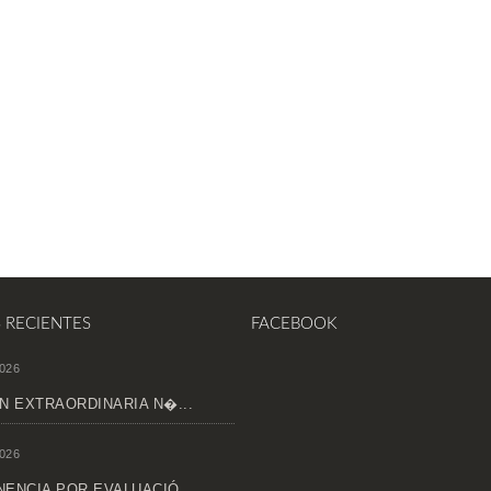
S RECIENTES
FACEBOOK
026
N EXTRAORDINARIA N�...
026
ENCIA POR EVALUACIÓ...