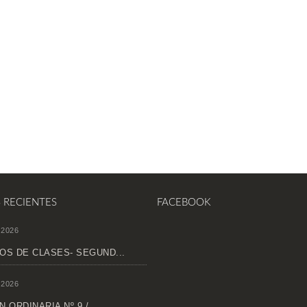
S RECIENTES
FACEBOOK
 2026
OS DE CLASES- SEGUND...
 2026
 ORDINARIA Nº 9 /...