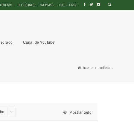
OTICIAS
TELÉFONOS
WEBMAIL
SIU
UNSE
sgrado
Canal de Youtube
home
noticias
tor
Mostrar todo