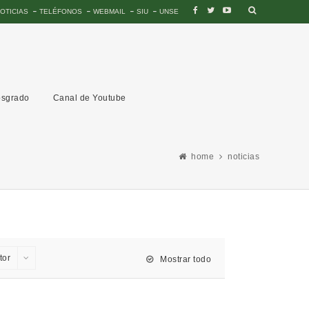
OTICIAS
TELÉFONOS
WEBMAIL
SIU
UNSE
sgrado
Canal de Youtube
home
noticias
tor
Mostrar todo