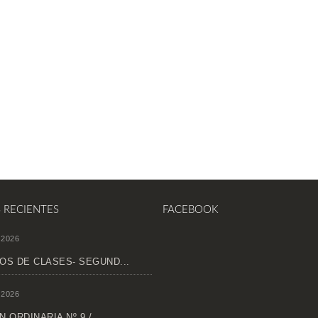
S RECIENTES
FACEBOOK
 2026
OS DE CLASES- SEGUND...
 2026
 ORDINARIA Nº 9 /...