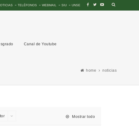
OTICIAS
TELÉFONOS
WEBMAIL
SIU
UNSE
sgrado
Canal de Youtube
home
noticias
tor
Mostrar todo