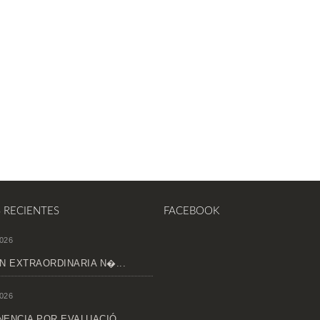
S RECIENTES
FACEBOOK
026
N EXTRAORDINARIA N�...
026
ENCIA POR EVALUACIÓ...