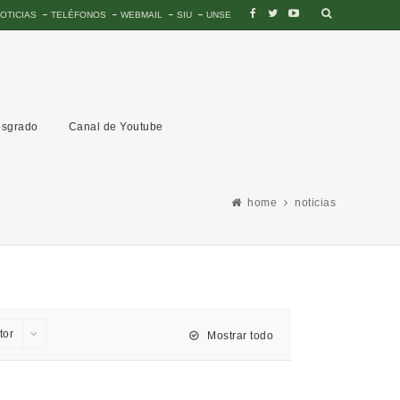
OTICIAS
TELÉFONOS
WEBMAIL
SIU
UNSE
sgrado
Canal de Youtube
home
noticias
tor
Mostrar todo