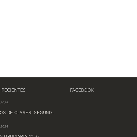
S RECIENTES
FACEBOOK
 2026
OS DE CLASES- SEGUND...
 2026
 ORDINARIA Nº 9 /...