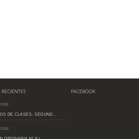
S RECIENTES
FACEBOOK
 2026
OS DE CLASES- SEGUND...
 2026
 ORDINARIA Nº 9 /...