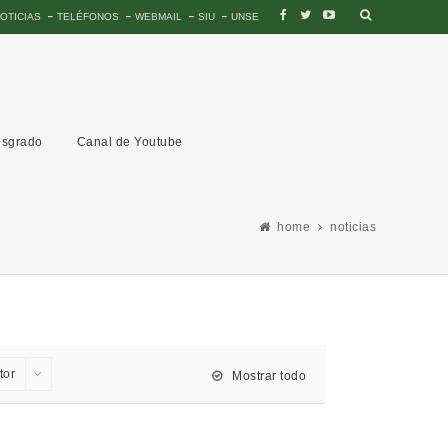
OTICIAS
TELÉFONOS
WEBMAIL
SIU
UNSE
sgrado
Canal de Youtube
home
noticias
tor
Mostrar todo