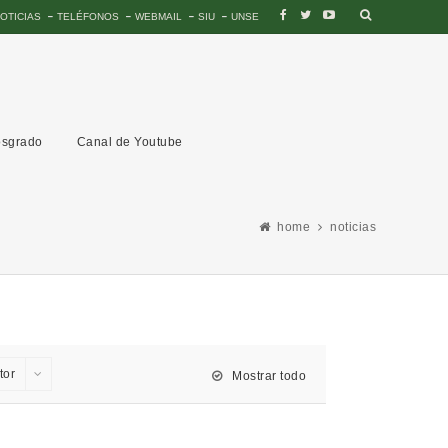
OTICIAS
TELÉFONOS
WEBMAIL
SIU
UNSE
sgrado
Canal de Youtube
home
noticias
tor
Mostrar todo