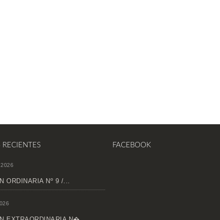
S RECIENTES
FACEBOOK
 2026
 ORDINARIA Nº 9 /...
026
N EXTRAORDINARIA N�...