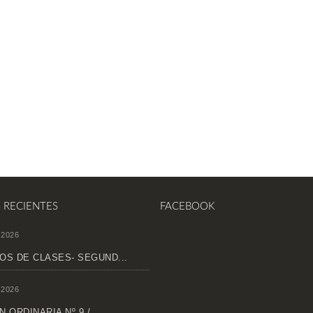
S RECIENTES
FACEBOOK
 2026
OS DE CLASES- SEGUND...
 2026
 ORDINARIA Nº 9 /...