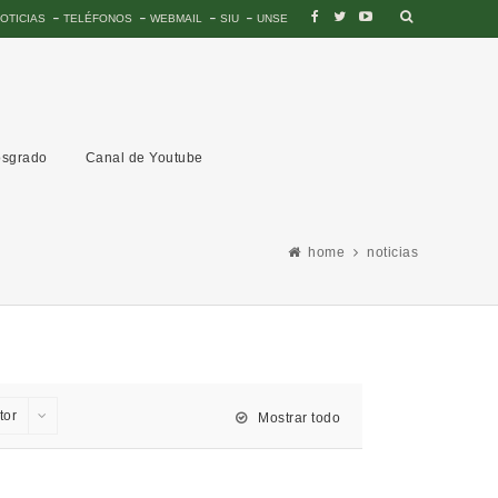
OTICIAS
TELÉFONOS
WEBMAIL
SIU
UNSE
sgrado
Canal de Youtube
home
noticias
tor
Mostrar todo