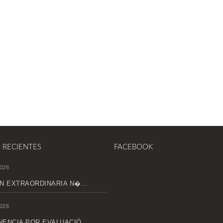
S RECIENTES
FACEBOOK
026
N EXTRAORDINARIA N�...
026
ENCIA POR EVALUACIÓ...