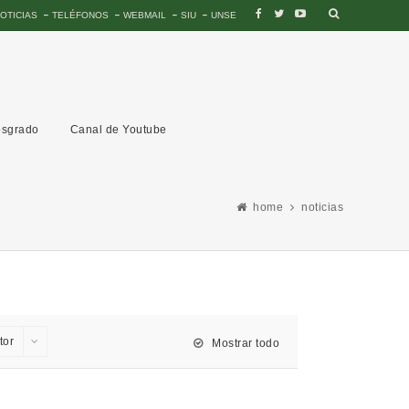
OTICIAS
TELÉFONOS
WEBMAIL
SIU
UNSE
sgrado
Canal de Youtube
home
noticias
tor
Mostrar todo