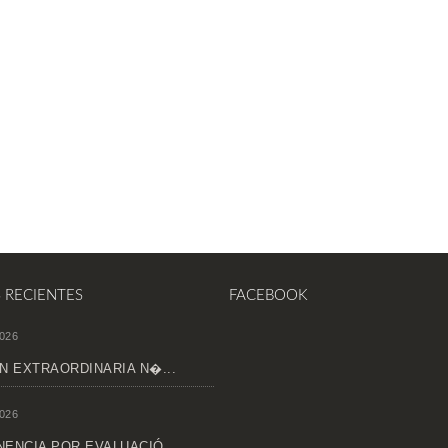
S RECIENTES
FACEBOOK
026
N EXTRAORDINARIA N�...
026
ENCIA POR EVALUACIÓ...