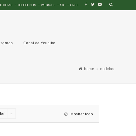
OTICIAS
TELÉFONOS
WEBMAIL
SIU
UNSE
sgrado
Canal de Youtube
home
noticias
tor
Mostrar todo