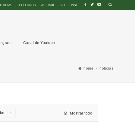
OTICIAS
TELÉFONOS
WEBMAIL
SIU
UNSE
sgrado
Canal de Youtube
home
noticias
tor
Mostrar todo