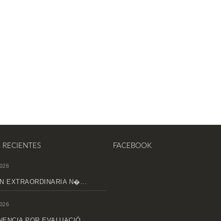
S RECIENTES
FACEBOOK
026
N EXTRAORDINARIA N�...
026
ENCIA POR EVALUACIÓ...