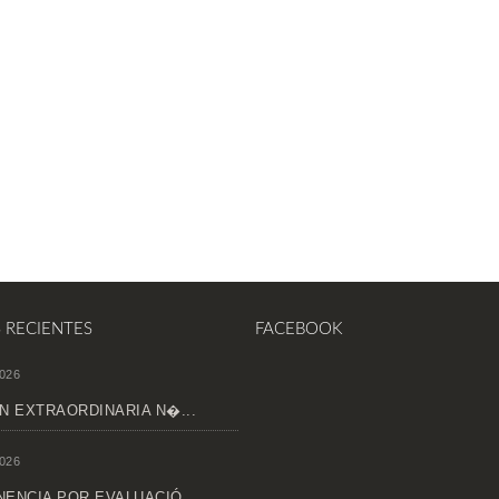
S RECIENTES
FACEBOOK
026
N EXTRAORDINARIA N�...
026
ENCIA POR EVALUACIÓ...