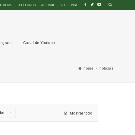
OTICIAS
TELÉFONOS
WEBMAIL
SIU
UNSE
sgrado
Canal de Youtube
home
noticias
tor
Mostrar todo