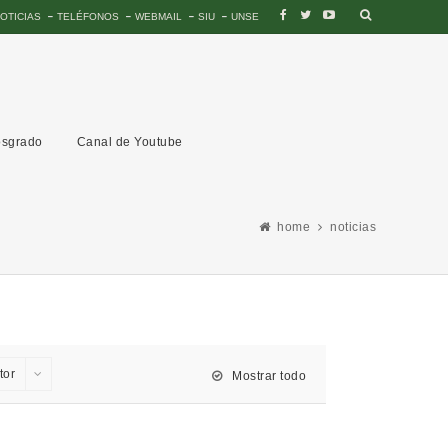
OTICIAS
TELÉFONOS
WEBMAIL
SIU
UNSE
sgrado
Canal de Youtube
home
noticias
tor
Mostrar todo