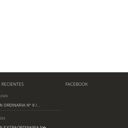
S RECIENTES
FACEBOOK
 2026
 ORDINARIA Nº 9 /...
026
N EXTRAORDINARIA N�...