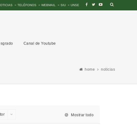
OTICIAS
TELÉFONOS
WEBMAIL
SIU
UNSE
sgrado
Canal de Youtube
home
noticias
tor
Mostrar todo