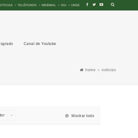
OTICIAS
TELÉFONOS
WEBMAIL
SIU
UNSE
sgrado
Canal de Youtube
home
noticias
tor
Mostrar todo