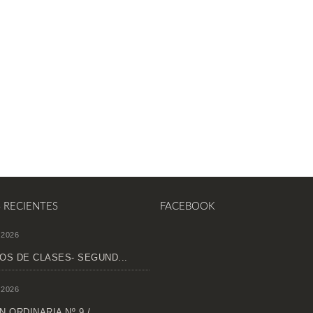
S RECIENTES
FACEBOOK
 2026
OS DE CLASES- SEGUND...
 2026
 ORDINARIA Nº 9 /...