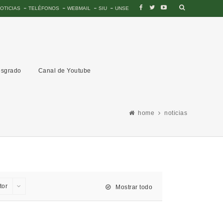
OTICIAS
TELÉFONOS
WEBMAIL
SIU
UNSE
sgrado
Canal de Youtube
home
noticias
tor
Mostrar todo