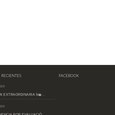
S RECIENTES
FACEBOOK
026
N EXTRAORDINARIA N�...
026
ENCIA POR EVALUACIÓ...