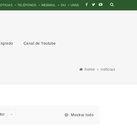
OTICIAS
TELÉFONOS
WEBMAIL
SIU
UNSE
sgrado
Canal de Youtube
home
noticias
tor
Mostrar todo