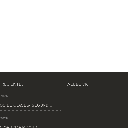
S RECIENTES
FACEBOOK
 2026
OS DE CLASES- SEGUND...
 2026
 ORDINARIA Nº 9 /...