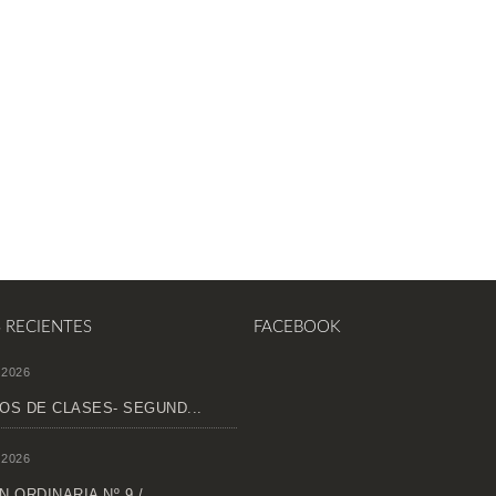
S RECIENTES
FACEBOOK
 2026
OS DE CLASES- SEGUND...
 2026
 ORDINARIA Nº 9 /...