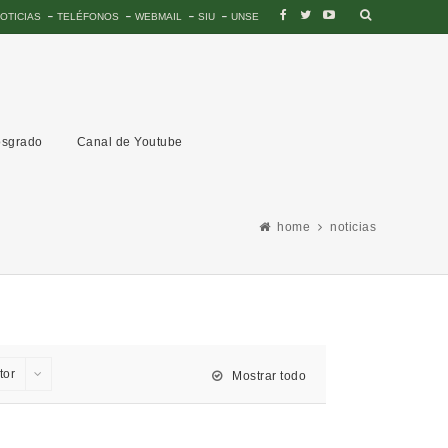
OTICIAS
TELÉFONOS
WEBMAIL
SIU
UNSE
sgrado
Canal de Youtube
home
noticias
tor
Mostrar todo