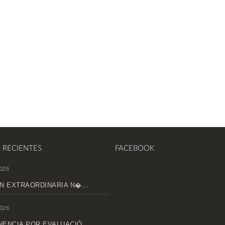
S RECIENTES
FACEBOOK
026
N EXTRAORDINARIA N�...
026
ENCIA POR EVALUACIÓ...