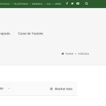
OTICIAS
TELÉFONOS
WEBMAIL
SIU
UNSE
sgrado
Canal de Youtube
home
noticias
tor
Mostrar todo